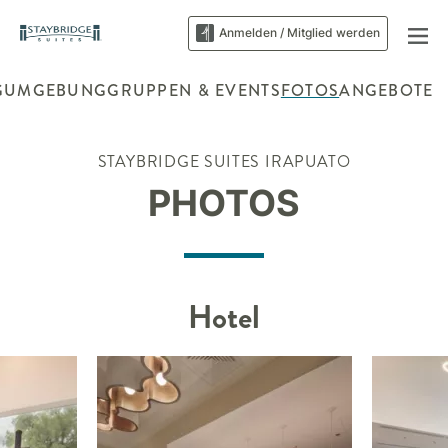
Anmelden / Mitglied werden
G
UMGEBUNG
GRUPPEN & EVENTS
FOTOS
ANGEBOTE
STAYBRIDGE SUITES
IRAPUATO
PHOTOS
Hotel