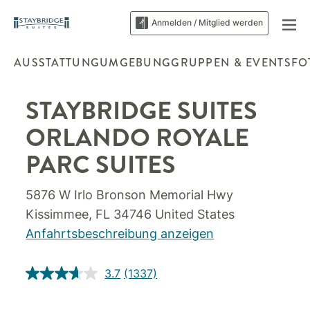
Anmelden / Mitglied werden
AUSSTATTUNG
UMGEBUNG
GRUPPEN & EVENTS
FO
STAYBRIDGE SUITES
ORLANDO ROYALE
PARC SUITES
5876 W Irlo Bronson Memorial Hwy
Kissimmee
,
FL
34746
United States
Anfahrtsbeschreibung anzeigen
3.7
(1337)