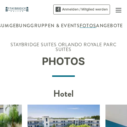
Anmelden / Mitglied werden
G
UMGEBUNG
GRUPPEN & EVENTS
FOTOS
ANGEBOTE
STAYBRIDGE SUITES
ORLANDO ROYALE PARC
SUITES
PHOTOS
Hotel