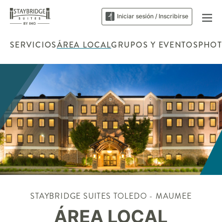
Iniciar sesión / Inscribirse
SERVICIOS
ÁREA LOCAL
GRUPOS Y EVENTOS
PHO
STAYBRIDGE SUITES
TOLEDO - MAUMEE
ÁREA LOCAL