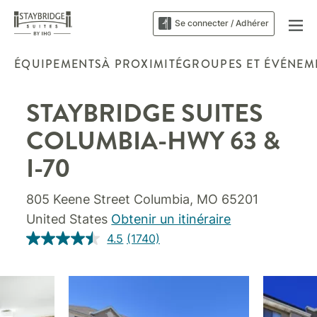
Se connecter / Adhérer
ÉQUIPEMENTS
À PROXIMITÉ
GROUPES ET ÉVÉNEM
STAYBRIDGE SUITES
COLUMBIA-HWY 63 &
I-70
805 Keene Street
Columbia
,
MO
65201
United States
Obtenir un itinéraire
4.5
(1740)