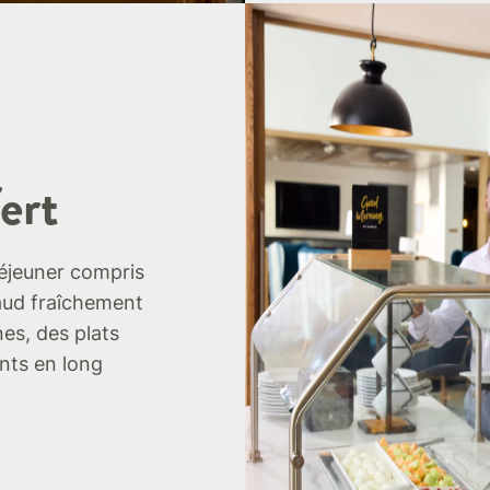
ert
déjeuner compris
aud fraîchement
es, des plats
ents en long