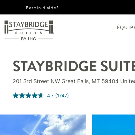
Besoin d'aide?
ÉQUIP
STAYBRIDGE SUIT
201 3rd Street NW
Great Falls
,
MT
59404
Unite
4.7
(1747)