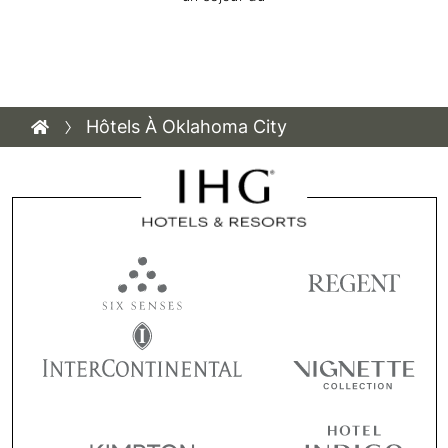
Hôtels À Oklahoma City