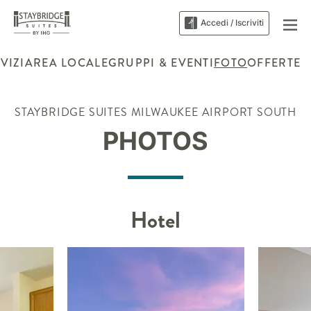
Accedi / Iscriviti
VIZI
AREA LOCALE
GRUPPI & EVENTI
FOTO
OFFERTE
STAYBRIDGE SUITES
MILWAUKEE AIRPORT SOUTH
PHOTOS
Hotel