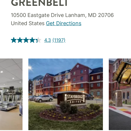
GREENBELT
10500 Eastgate Drive
Lanham
,
MD
20706
United States
Get Directions
4.3
(1197)