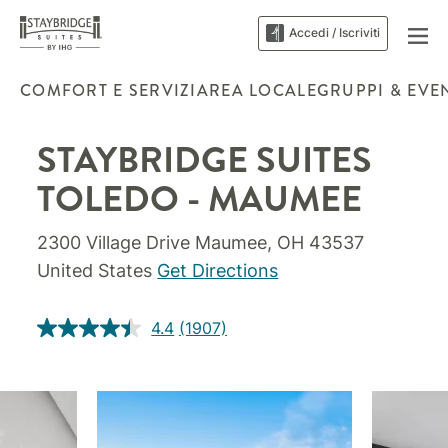
Accedi / Iscriviti
COMFORT E SERVIZI
AREA LOCALE
GRUPPI & EVE
STAYBRIDGE SUITES
TOLEDO - MAUMEE
2300 Village Drive
Maumee
,
OH
43537
United States
Get Directions
4.4
(1907)