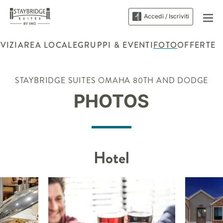
Accedi / Iscriviti
VIZI
AREA LOCALE
GRUPPI & EVENTI
FOTO
OFFERTE
STAYBRIDGE SUITES
OMAHA 80TH AND DODGE
PHOTOS
Hotel