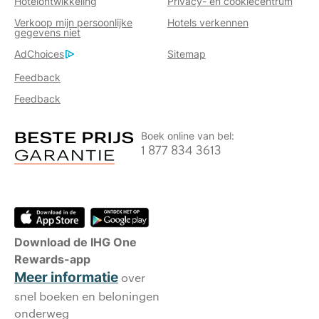
Hotelontwikkeling
Privacy- en cookiecentrum
Verkoop mijn persoonlijke
Hotels verkennen
gegevens niet
AdChoices
Sitemap
Feedback
Feedback
Boek online van bel:
1 877 834 3613
Download de IHG One
Rewards-app
Meer informatie
over
snel boeken en beloningen
onderweg