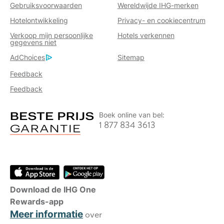
Gebruiksvoorwaarden
Wereldwijde IHG-merken
Hotelontwikkeling
Privacy- en cookiecentrum
Verkoop mijn persoonlijke
Hotels verkennen
gegevens niet
AdChoices
Sitemap
Feedback
Feedback
Boek online van bel:
1 877 834 3613
Download de IHG One
Rewards-app
Meer informatie
over