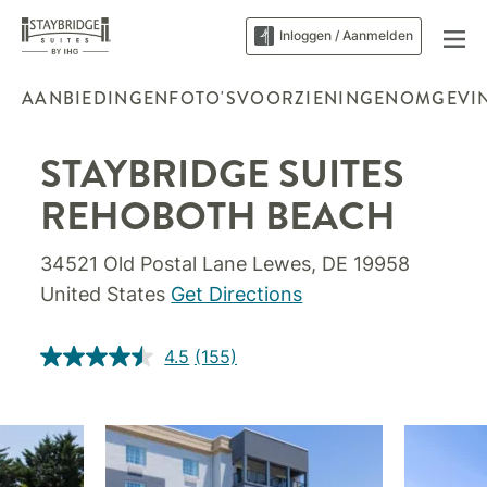
Inloggen / Aanmelden
AANBIEDINGEN
FOTO'S
VOORZIENINGEN
OMGEVI
STAYBRIDGE SUITES
REHOBOTH BEACH
34521 Old Postal Lane
Lewes
,
DE
19958
United States
Get Directions
4.5
(155)