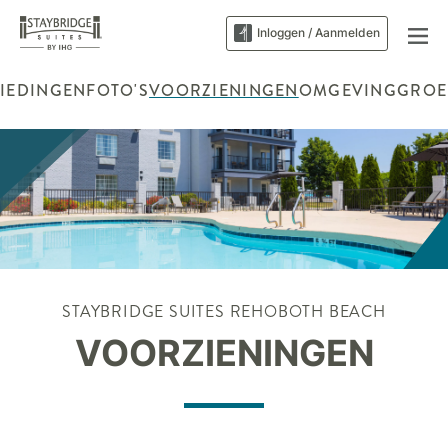
Inloggen / Aanmelden
IEDINGEN
FOTO'S
VOORZIENINGEN
OMGEVING
GROE
STAYBRIDGE SUITES
REHOBOTH BEACH
VOORZIENINGEN