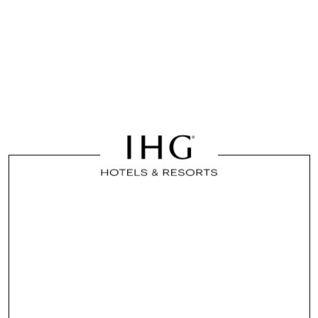
NAPISZ OPINIĘ
Chesapeake Hotele