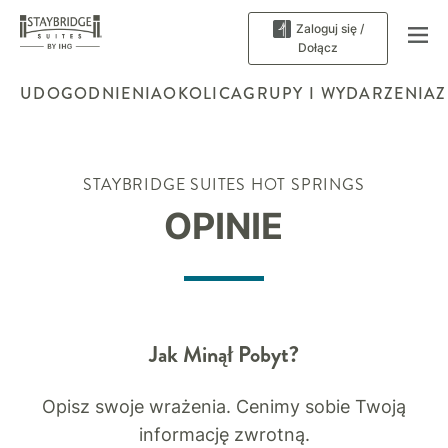
Zaloguj się / Dołącz
UDOGODNIENIA
OKOLICA
GRUPY I WYDARZENIA
Z
STAYBRIDGE SUITES
HOT SPRINGS
OPINIE
Jak Minął Pobyt?
Opisz swoje wrażenia. Cenimy sobie Twoją
informację zwrotną.