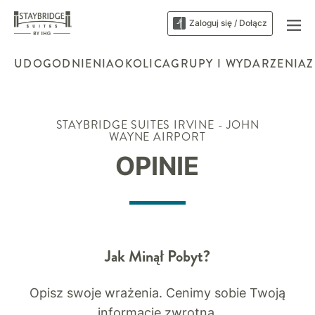
Zaloguj się / Dołącz
UDOGODNIENIA
OKOLICA
GRUPY I WYDARZENIA
Z
STAYBRIDGE SUITES
IRVINE - JOHN
WAYNE AIRPORT
OPINIE
Jak Minął Pobyt?
Opisz swoje wrażenia. Cenimy sobie Twoją
informację zwrotną.