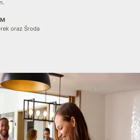
n.
PM
orek oraz Środa