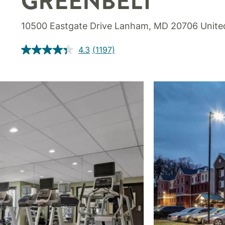
GREENBELT
10500 Eastgate Drive
Lanham
,
MD
20706
Unite
4.3
(1197)