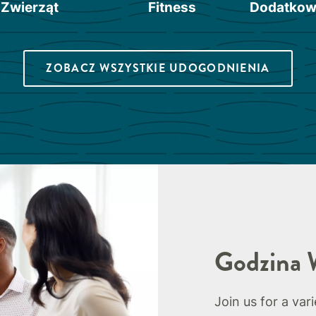
Zwierząt
Fitness
Dodatkow
ZOBACZ WSZYSTKIE UDOGODNIENIA
Godzina 
Join us for a var