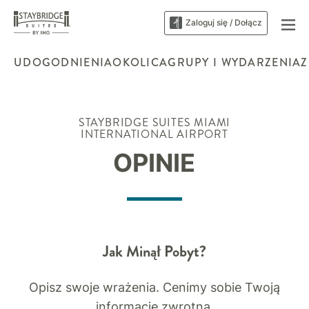
Zaloguj się / Dołącz
UDOGODNIENIA
OKOLICA
GRUPY I WYDARZENIA
Z
STAYBRIDGE SUITES
MIAMI
INTERNATIONAL AIRPORT
OPINIE
Jak Minął Pobyt?
Opisz swoje wrażenia. Cenimy sobie Twoją
informację zwrotną.