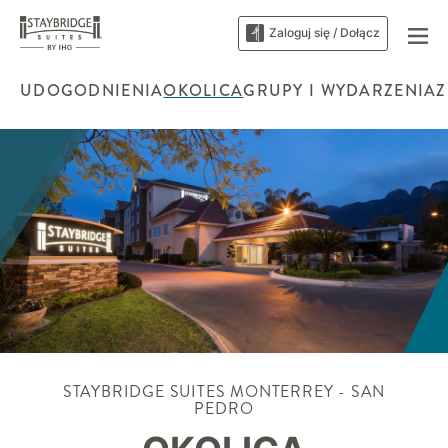
Zaloguj się / Dołącz
UDOGODNIENIA
OKOLICA
GRUPY I WYDARZENIA
Z
STAYBRIDGE SUITES
MONTERREY - SAN
PEDRO