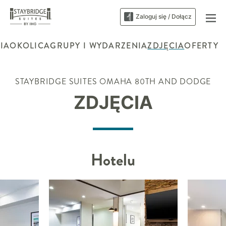
Zaloguj się / Dołącz
IA
OKOLICA
GRUPY I WYDARZENIA
ZDJĘCIA
OFERTY
STAYBRIDGE SUITES
OMAHA 80TH AND DODGE
ZDJĘCIA
Hotelu