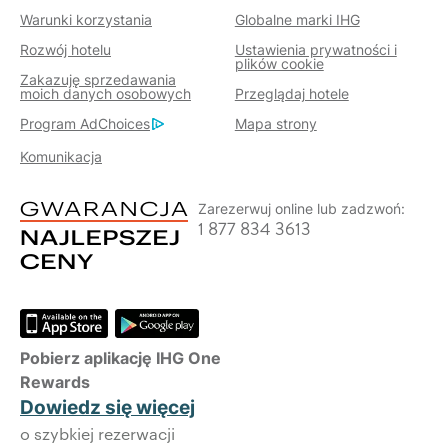
Warunki korzystania
Globalne marki IHG
Rozwój hotelu
Ustawienia prywatności i
plików cookie
Zakazuję sprzedawania
moich danych osobowych
Przeglądaj hotele
Program AdChoices
Mapa strony
Komunikacja
Zarezerwuj online lub zadzwoń:
1 877 834 3613
Pobierz aplikację IHG One
Rewards
Dowiedz się więcej
o szybkiej rezerwacji