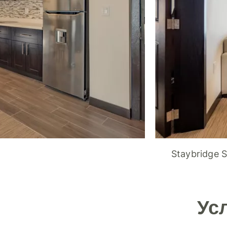
Staybridge 
Ус