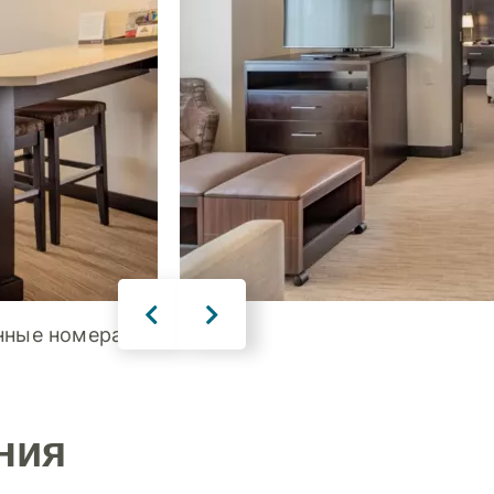
анные номера
ния