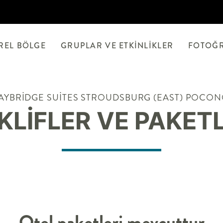
REL BÖLGE
GRUPLAR VE ETKINLIKLER
FOTOĞ
AYBRIDGE SUITES
STROUDSBURG (EAST) POCO
KLIFLER VE PAKET
Otel paketleri mevcuttur