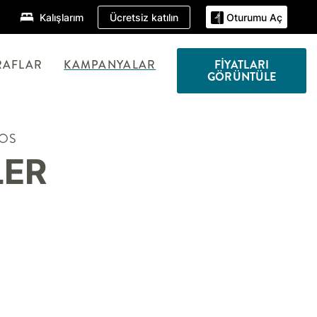
Ücretsiz katılın
Kalışlarım
Oturumu Aç
RAFLAR
KAMPANYALAR
FIYATLARI
GÖRÜNTÜLE
NOS
LER