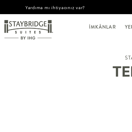
Yardıma mı ihtiyacınız var?
İMKÂNLAR
YE
ST
TE