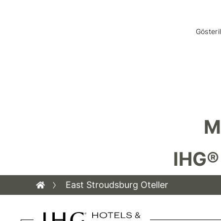
Gösteril
M
IHG®
East Stroudsburg Oteller