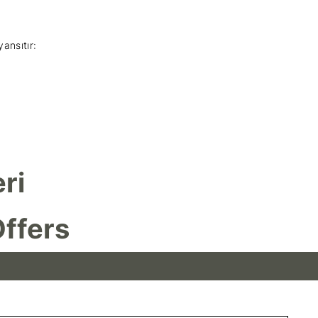
yansıtır:
ri
ffers