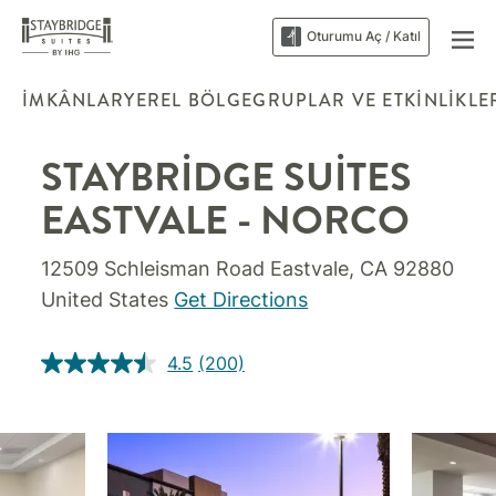
Oturumu Aç / Katıl
İMKÂNLAR
YEREL BÖLGE
GRUPLAR VE ETKINLIKLE
STAYBRIDGE SUITES
EASTVALE - NORCO
12509 Schleisman Road
Eastvale
,
CA
92880
United States
Get Directions
4.5
(200)