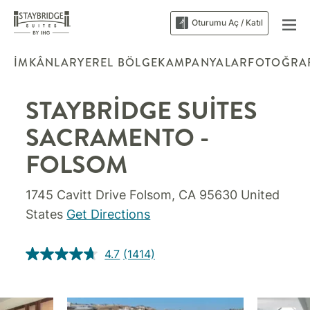
Oturumu Aç / Katıl
İMKÂNLAR
YEREL BÖLGE
KAMPANYALAR
FOTOĞRA
STAYBRIDGE SUITES
SACRAMENTO -
FOLSOM
1745 Cavitt Drive
Folsom
,
CA
95630
United
States
Get Directions
4.7
(1414)