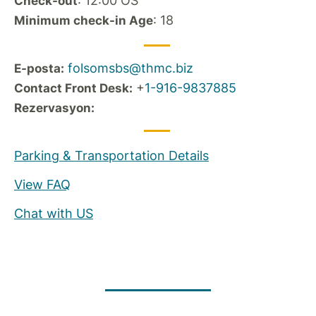
: 12:00 ÖS
Check-out
: 18
Minimum check-in Age
folsomsbs@thmc.biz
E-posta:
+
1-916-9837885
Contact Front Desk:
Rezervasyon:
Parking & Transportation Details
View FAQ
Chat with US