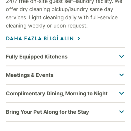
24/7 free on-site guest self–laundry facility. We
offer dry cleaning pickup/laundry same day
services. Light cleaning daily with full-service
cleaning weekly or upon request.
DAHA FAZLA BILGI ALIN