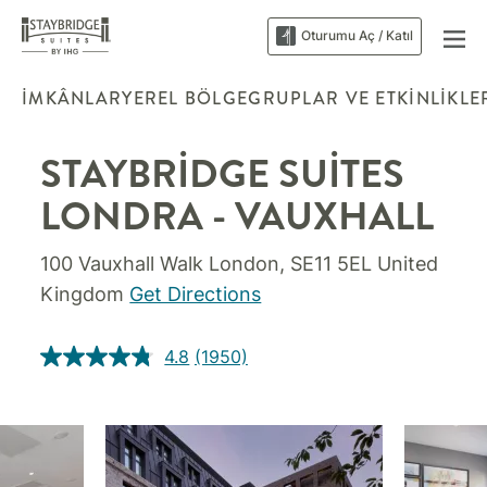
Oturumu Aç / Katıl
İMKÂNLAR
YEREL BÖLGE
GRUPLAR VE ETKINLIKLE
STAYBRIDGE SUITES
LONDRA - VAUXHALL
100 Vauxhall Walk
London
,
SE11 5EL
United
Kingdom
Get Directions
4.8
(1950)