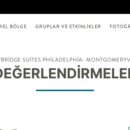
REL BÖLGE
GRUPLAR VE ETKINLIKLER
FOTOĞ
YBRIDGE SUITES
PHILADELPHIA- MONTGOMERYV
DEĞERLENDIRMELE