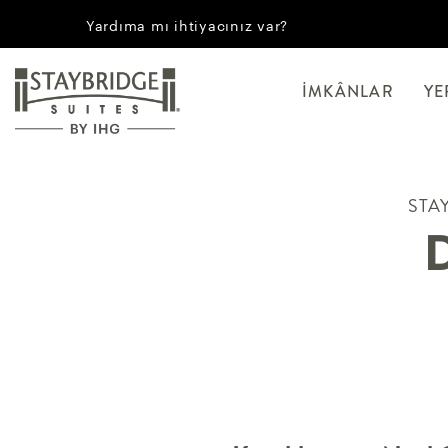
Yardıma mı ihtiyacınız var?
İMKÂNLAR
YE
STA