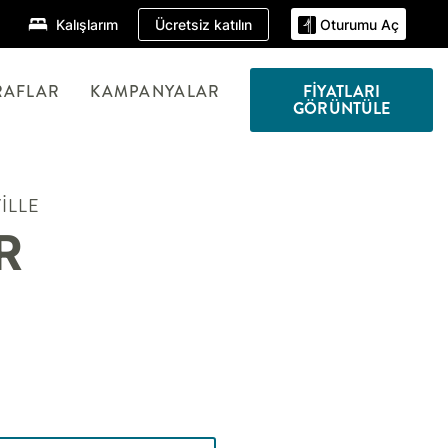
Ücretsiz katılın
Kalışlarım
Oturumu Aç
RAFLAR
KAMPANYALAR
FIYATLARI
GÖRÜNTÜLE
ILLE
R