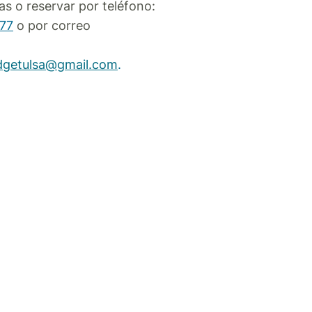
s o reservar por teléfono:
77
o por correo
idgetulsa@gmail.com
.