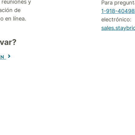
e reuniones y
Para pregunta
zación de
1-918-40498
o en línea.
electrónico:
sales.staybr
rvar?
ÓN