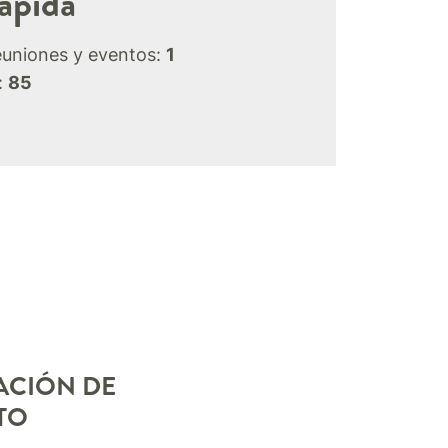
ápida
euniones y eventos:
1
:
85
ACIÓN DE
TO