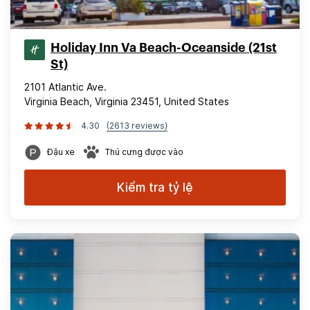
Holiday Inn Va Beach-Oceanside (21st
St)
2101 Atlantic Ave.
Virginia Beach, Virginia 23451, United States
4.30
(2613 reviews)
Đậu xe
Thú cưng được vào
Kiểm tra tỷ lệ