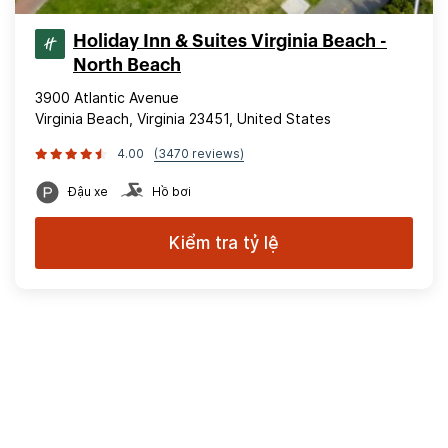
Holiday Inn & Suites Virginia Beach -
North Beach
3900 Atlantic Avenue
Virginia Beach, Virginia 23451, United States
4.00
(3470 reviews)
Đậu xe
Hồ bơi
Kiểm tra tỷ lệ