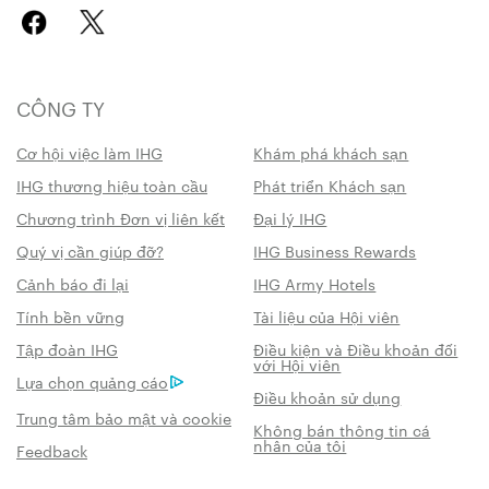
CÔNG TY
Cơ hội việc làm IHG
Khám phá khách sạn
IHG thương hiệu toàn cầu
Phát triển Khách sạn
Chương trình Đơn vị liên kết
Đại lý IHG
Quý vị cần giúp đỡ?
IHG Business Rewards
Cảnh báo đi lại
IHG Army Hotels
Tính bền vững
Tài liệu của Hội viên
Tập đoàn IHG
Điều kiện và Điều khoản đối
với Hội viên
Lựa chọn quảng cáo
Điều khoản sử dụng
Trung tâm bảo mật và cookie
Không bán thông tin cá
nhân của tôi
Feedback