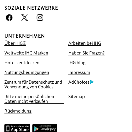
SOZIALE NETZWERKE
UNTERNEHMEN
Ihr Buchungsvorteil bei uns
Über IHG®
Arbeiten bei IHG
Bestpreisgarantie
Weltweite IHG Marken
Haben Sie Fragen?
Wir versprechen Ihnen online den besten
Hotels entdecken
IHG blog
verfügbaren Tarif. Finden Sie einen
Nutzungsbedingungen
Impressum
günstigeren Tarif, übernehmen wir ihn und
legen die fünffache Menge an IHG®
Zentrum für Datenschutz und
AdChoices
Verwendung von Cookies
Rewards Club Punkten (bis maximal 40.000
Punkte) obendrauf.
Bitte meine persönlichen
Sitemap
Daten nicht verkaufen
Online-Reservierungsgarantie
Rückmeldung
Ihre Reservierung ist garantiert.
Keine Buchungsgebühr!
Wir erheben bei Direktreservierung keine