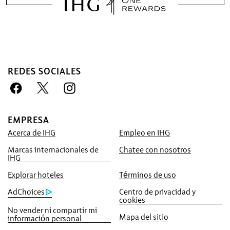
REDES SOCIALES
Ventaja de reservar con
EMPRESA
nosotros
Acerca de IHG
Empleo en IHG
Mejor precio garantizado
Marcas internacionales de
Chatee con nosotros
IHG
Le prometemos el precio más bajo
disponible en línea, o lo igualaremos y le
Explorar hoteles
Términos de uso
otorgaremos cinco veces los puntos IHG®
AdChoices
Centro de privacidad y
One Rewards, hasta un máximo de
cookies
No vender ni compartir mi
40,000puntos.
Mapa del sitio
información personal