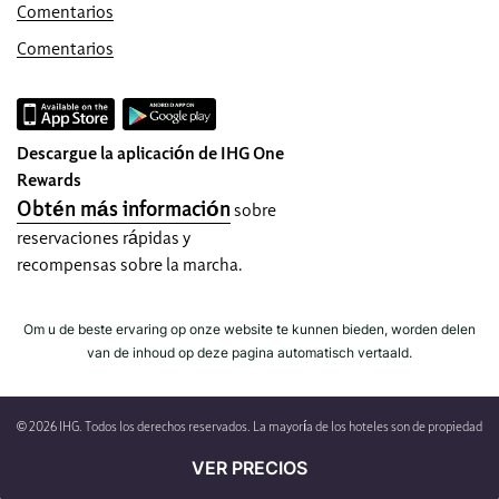
Garantía de reserva por Internet
Comentarios
Su habitación está garantizada.
Comentarios
¡Sin cuotas reservación!
No cobramos ninguna comisión por
reservar directamente con nosotros.
Descargue la aplicación de IHG One
Privacidad de datos y seguridad del sitio
Rewards
IHG se toma con seriedad su privacidad y
Obtén más información
sobre
se esfuerza en protegerla. Toda la
reservaciones rápidas y
información que proporciona está
recompensas sobre la marcha.
encriptada y segura.
Om u de beste ervaring op onze website te kunnen bieden, worden delen
van de inhoud op deze pagina automatisch vertaald.
© 2026 IHG. Todos los derechos reservados. La mayoría de los hoteles son de propiedad
y gestión independiente.
VER PRECIOS