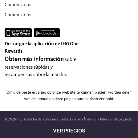
Garantía de reserva por Internet
Comentarios
Su habitación está garantizada.
Comentarios
¡Sin cuotas reservación!
No cobramos ninguna comisión por
reservar directamente con nosotros.
Descargue la aplicación de IHG One
Privacidad de datos y seguridad del sitio
Rewards
IHG se toma con seriedad su privacidad y
Obtén más información
sobre
se esfuerza en protegerla. Toda la
reservaciones rápidas y
información que proporciona está
recompensas sobre la marcha.
encriptada y segura.
Om u de beste ervaring op onze website te kunnen bieden, worden delen
van de inhoud op deze pagina automatisch vertaald.
© 2026 IHG. Todos los derechos reservados. La mayoría de los hoteles son de propiedad
y gestión independiente.
VER PRECIOS