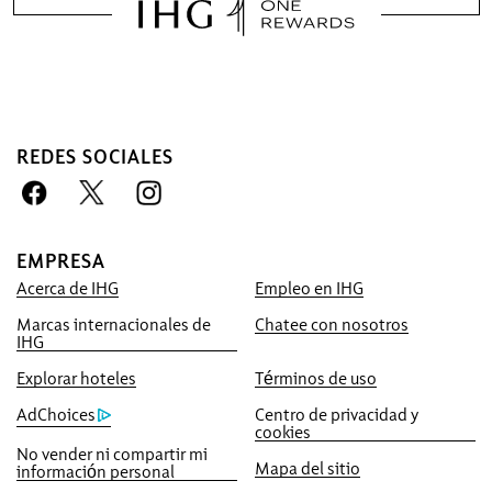
REDES SOCIALES
Ventaja de reservar con
EMPRESA
nosotros
Acerca de IHG
Empleo en IHG
Mejor precio garantizado
Marcas internacionales de
Chatee con nosotros
IHG
Le prometemos el precio más bajo
disponible en línea, o lo igualaremos y le
Explorar hoteles
Términos de uso
otorgaremos cinco veces los puntos IHG®
AdChoices
Centro de privacidad y
One Rewards, hasta un máximo de
cookies
No vender ni compartir mi
40,000puntos.
Mapa del sitio
información personal