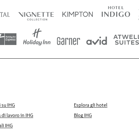
 su IHG
Esplora gli hotel
di lavoro in IHG
Blog IHG
li IHG
e online, altrimenti applicheremo quello che hai trov