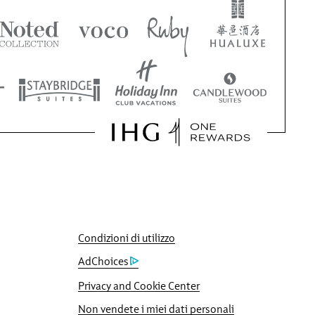
Condizioni di utilizzo
AdChoices
Privacy and Cookie Center
Non vendete i miei dati personali
ato tu e ti offriremo il quintuplo dei punti