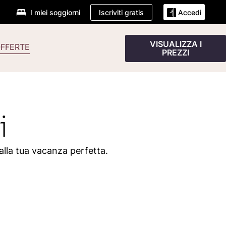
Iscriviti gratis
I miei soggiorni
Accedi
VISUALIZZA I
FFERTE
PREZZI
i
 alla tua vacanza perfetta.