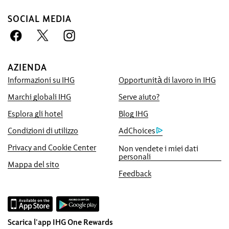
SOCIAL MEDIA
Prenotare con noi conviene
Miglior Prezzo Garantito
Ti promettiamo il prezzo più basso
AZIENDA
disponibile online, altrimenti applicheremo
Informazioni su IHG
Opportunità di lavoro in IHG
quello che hai trovato tu e ti offriremo il
quintuplo dei punti IHG® Rewards Club,
Marchi globali IHG
Serve aiuto?
fino a un massimo di 40.000 punti.
Esplora gli hotel
Blog IHG
Garanzia di prenotazione on-line
Condizioni di utilizzo
AdChoices
La tua camera è garantita.
Privacy and Cookie Center
Non vendete i miei dati
personali
Nessun costo fisso di prenotazione!
Mappa del sito
Non applichiamo alcuna commissione per
Feedback
le prenotazioni effettuate direttamente con
noi.
Tutela dei dati e sicurezza del sito
Scarica l'app IHG One Rewards