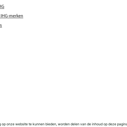
IHG
 IHG-merken
s
nline, of we geven u vijf keer de IHG® One Rewards
eringen die rechtstreeks bij ons worden geboekt.
 alles aan om u te beschermen. Alle persoonlijke ge
g op onze website te kunnen bieden, worden delen van de inhoud op deze pagina