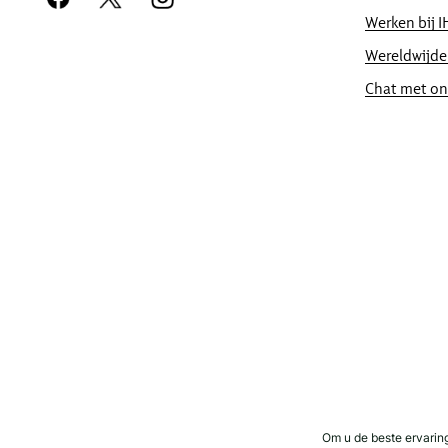
Werken bij 
Wereldwijde
Direct boekingsvoordeel
Chat met on
Besteprijsgarantie
Wij beloven u de laagst beschikbare prijs o
Online-reserveringsgarantie
Uw kamer is gegarandeerd.
Geen reserveringskosten!
Wij rekenen geen boekingskosten voor reserv
Gegevensprivacy en websitebeveiliging
IHG neemt uw privacy zeer serieus en doet er
zijn veilig.
Om u de beste ervarin