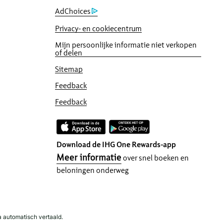
AdChoices
Privacy- en cookiecentrum
Mijn persoonlijke informatie niet verkopen
of delen
Sitemap
-punten, tot een maximum van 40,000punten.
Feedback
Feedback
Download de IHG One Rewards-app
Meer informatie
over snel boeken en
gevens die u invoert, worden versleuteld en
beloningen onderweg
 automatisch vertaald.