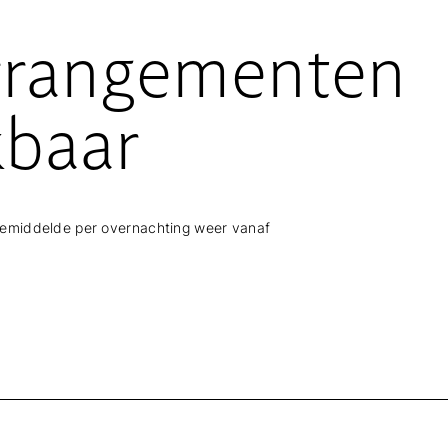
rrangementen
kbaar
gemiddelde per overnachting weer vanaf