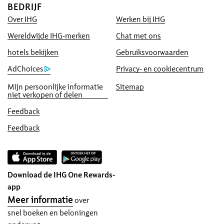
BEDRIJF
Direct boekingsvoordeel
Over IHG
Werken bij IHG
Besteprijsgarantie
Wereldwijde IHG-merken
Chat met ons
Wij beloven u de laagst beschikbare prijs
online, of we geven u vijf keer de IHG® One
hotels bekijken
Gebruiksvoorwaarden
Rewards-punten, tot een maximum van
AdChoices
Privacy- en cookiecentrum
40,000punten.
Mijn persoonlijke informatie
Sitemap
Online-reserveringsgarantie
niet verkopen of delen
Uw kamer is gegarandeerd.
Feedback
Geen reserveringskosten!
Feedback
Wij rekenen geen boekingskosten voor
reserveringen die rechtstreeks bij ons
worden geboekt.
Download de IHG One Rewards-
Gegevensprivacy en websitebeveiliging
app
IHG neemt uw privacy zeer serieus en doet
Meer informatie
over
er alles aan om u te beschermen. Alle
snel boeken en beloningen
persoonlijke gegevens die u invoert,