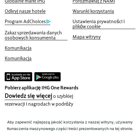
Globalne marki IHG
Porozmawiaj z NAMI
Rewards, do maksymalnej liczby 40,000-
punktów.
Odkryj nasze hotele
Warunki korzystania
Program AdChoices
Ustawienia prywatności i
Gwarancja rezerwacji online
plików cookie
Gwarantujemy dostępność pokoju
Zakaz sprzedawania danych
Mapa witryny
osobowych konsumenta
Bez prowizji za rezerwację!
Komunikacja
Nie pobieramy opłata za bezpośrednie
rezerwacje.
Komunikacja
Ochrona danych i bezpieczeństwo
IHG poważnie podchodzi do Twojej
prywatności i robi wszystko, by chronić
Pobierz aplikację IHG One Rewards
Ciebie i Twoje dane. Wszystkie podane
Dowiedz się więcej
o szybkiej
dane osobowe są zaszyfrowane i
rezerwacji i nagrodach w podróży
bezpiecznie.
Aby zapewnić najlepszą jakość korzystania z naszej witryny, używamy
tłumaczenia maszynowego części treści prezentowanych na tej stronie.