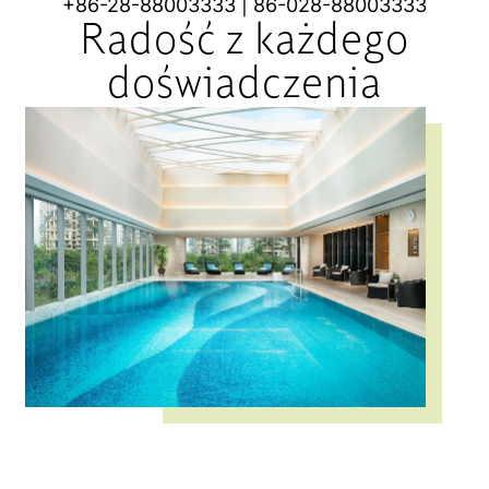
+
86-28-88003333
|
86-028-88003333
Radość z każdego
doświadczenia