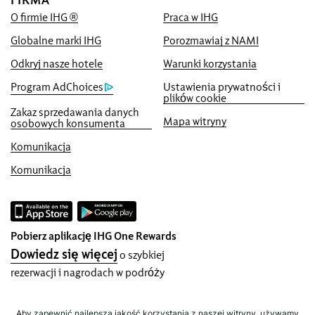
online lub my dorównamy Ci i damy Ci
O firmie IHG ®
Praca w IHG
pięciokrotność punktów IHG® One
Globalne marki IHG
Porozmawiaj z NAMI
Rewards, do maksymalnej liczby 40,000-
punktów.
Odkryj nasze hotele
Warunki korzystania
Program AdChoices
Ustawienia prywatności i
Gwarancja rezerwacji online
plików cookie
Gwarantujemy dostępność pokoju
Zakaz sprzedawania danych
Mapa witryny
osobowych konsumenta
Bez prowizji za rezerwację!
Komunikacja
Nie pobieramy opłata za bezpośrednie
rezerwacje.
Komunikacja
Ochrona danych i bezpieczeństwo
IHG poważnie podchodzi do Twojej
prywatności i robi wszystko, by chronić
Pobierz aplikację IHG One Rewards
Ciebie i Twoje dane. Wszystkie podane
Dowiedz się więcej
o szybkiej
dane osobowe są zaszyfrowane i
rezerwacji i nagrodach w podróży
bezpiecznie.
Aby zapewnić najlepszą jakość korzystania z naszej witryny, używamy