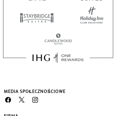
MEDIA SPOŁECZNOŚCIOWE
Zarezerwuj u nas i ciesz się
korzyściami
Gwarancja najlepszej ceny
Obiecujemy Ci najniższą dostępną cenę
FIRMA