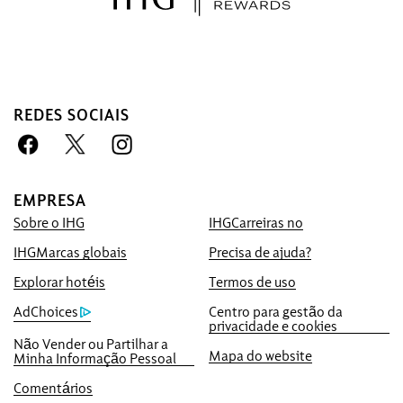
Faça a sua reserva connosco,
REDES SOCIAIS
com vantagens
Garantia de melhor preço
Prometemos-lhe o preço disponível online
EMPRESA
mais baixo ou iremos igualá-lo e dar-lhe
Sobre o IHG
IHGCarreiras no
cinco vezes mais pontos IHG® One
Rewards, até um máximo de 40.000
IHGMarcas globais
Precisa de ajuda?
pontos.
Explorar hotéis
Termos de uso
Garantia da reserva online
AdChoices
Centro para gestão da
privacidade e cookies
O seu quarto está garantido.
Não Vender ou Partilhar a
Mapa do website
Minha Informação Pessoal
Sem taxas de reserva!
Não cobramos qualquer taxa de reserva
Comentários