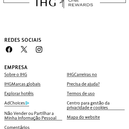
Faça a sua reserva connosco,
REDES SOCIAIS
com vantagens
Garantia de melhor preço
Prometemos-lhe o preço disponível online
EMPRESA
mais baixo ou iremos igualá-lo e dar-lhe
Sobre o IHG
IHGCarreiras no
cinco vezes mais pontos IHG® One
Rewards, até um máximo de 40.000
IHGMarcas globais
Precisa de ajuda?
pontos.
Explorar hotéis
Termos de uso
Garantia da reserva online
AdChoices
Centro para gestão da
privacidade e cookies
O seu quarto está garantido.
Não Vender ou Partilhar a
Mapa do website
Minha Informação Pessoal
Sem taxas de reserva!
Não cobramos qualquer taxa de reserva
Comentários