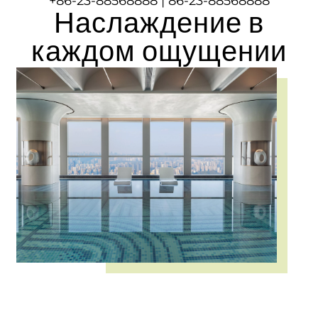
+
86-23-88568888
|
86-23-88568888
Наслаждение в
каждом ощущении