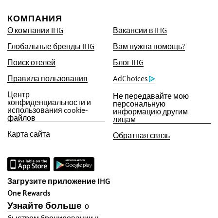
доступных в Интернете. Если Вы найдете
цену ниже, мы предоставим Вам
КОМПАНИЯ
возможность осуществить бронирование по
О компании IHG
Вакансии в IHG
такой же цене и начислим в пять раз больше
Глобальные бренды IHG
Вам нужна помощь?
баллов IHG® Rewards Club, вплоть до
40 000 баллов.
Поиск отелей
Блог IHG
Гарантия онлайн-бронирования
Правила пользования
AdChoices
Предоставление номера Вам
Центр
Не передавайте мою
гарантировано.
конфиденциальности и
персональную
использования cookie-
информацию другим
файлов
лицам
Отсутствие комиссии за бронирование!
При бронировании непосредственно у нас
Карта сайта
Обратная связь
мы не взимаем никакой комиссии.
Конфиденциальность данных и
безопасность сайта
Загрузите приложение IHG
IHG серьезно относится к
One Rewards
неприкосновенности Вашей частной жизни и
Узнайте больше
о
делает все возможное для Вашей защиты.
быстром бронировании и