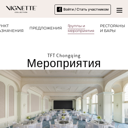
Войти / Стать участником
УНКТ
Группы и
РЕСТОРАНЫ
ПРЕДЛОЖЕНИЯ
АЗНАЧЕНИЯ
мероприятия
И БАРЫ
TFT Chongqing
Мероприятия