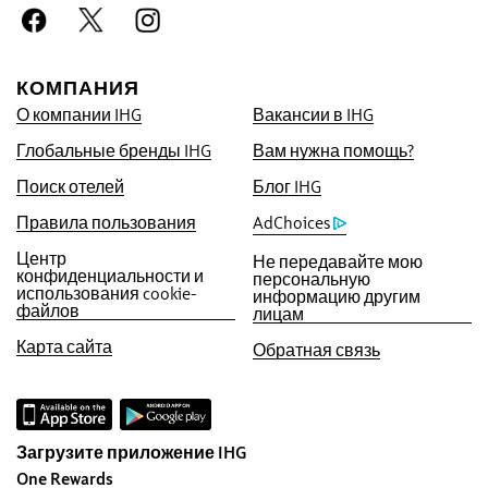
Мы обещаем Вам самую низкую цену из
доступных в Интернете. Если Вы найдете
цену ниже, мы предоставим Вам
КОМПАНИЯ
возможность осуществить бронирование по
О компании IHG
Вакансии в IHG
такой же цене и начислим в пять раз больше
Глобальные бренды IHG
Вам нужна помощь?
баллов IHG® Rewards Club, вплоть до
40 000 баллов.
Поиск отелей
Блог IHG
Гарантия онлайн-бронирования
Правила пользования
AdChoices
Предоставление номера Вам
Центр
Не передавайте мою
гарантировано.
конфиденциальности и
персональную
использования cookie-
информацию другим
файлов
лицам
Отсутствие комиссии за бронирование!
При бронировании непосредственно у нас
Карта сайта
Обратная связь
мы не взимаем никакой комиссии.
Конфиденциальность данных и
безопасность сайта
Загрузите приложение IHG
IHG серьезно относится к
One Rewards