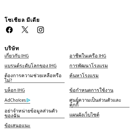
โซเชียล มีเดีย
บริษัท
สิทธิประโชน์เมื่อจองกับเรา
เกี่ยวกับ IHG
อาชีพในเครือ IHG
การรับประกันห้องพักราคาดีที่สุด
แบรนด์ระดับโลกของ IHG
การพัฒนาโรงแรม
เราสัญญาว่าคุณจะได้รับราคาต่ำที่สุดทาง
ต้องการความช่วยเหลือหรือ
ค้นหาโรงแรม
ออนไลน์ มิฉะนั้น เราจะปรับให้ตรงกับราคาที่ถูก
ไม่?
กว่า พร้อมให้คะแนน IHG® One Rewards แก่
บล็อก IHG
ข้อกำหนดการใช้งาน
คุณถึงห้าเท่า สูงสุด 40,000 คะแ
AdChoices
ศูนย์ความเป็นส่วนตัวและ
คุกกี้
รับประกันการจองทางออนไลน์
อย่าจำหน่ายข้อมูลส่วนตัว
รับประกันห้องพักของคุณแล้ว
แผนผังเว็บไซต์
ของฉัน
ไม่มีค่าธรรมเนียมการจอง!
ข้อเสนอแนะ
เราไม่คิดค่าธรรมเนียมการจองสำหรับการจอง