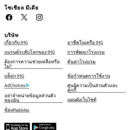
โซเชียล มีเดีย
บริษัท
สิทธิประโชน์เมื่อจองกับเรา
เกี่ยวกับ IHG
อาชีพในเครือ IHG
การรับประกันห้องพักราคาดีที่สุด
แบรนด์ระดับโลกของ IHG
การพัฒนาโรงแรม
เราสัญญาว่าคุณจะได้รับราคาต่ำที่สุดทาง
ต้องการความช่วยเหลือหรือ
ค้นหาโรงแรม
ออนไลน์ มิฉะนั้น เราจะปรับให้ตรงกับราคาที่ถูก
ไม่?
กว่า พร้อมให้คะแนน IHG® One Rewards แก่
บล็อก IHG
ข้อกำหนดการใช้งาน
คุณถึงห้าเท่า สูงสุด 40,000 คะแ
AdChoices
ศูนย์ความเป็นส่วนตัวและ
คุกกี้
รับประกันการจองทางออนไลน์
อย่าจำหน่ายข้อมูลส่วนตัว
รับประกันห้องพักของคุณแล้ว
แผนผังเว็บไซต์
ของฉัน
ไม่มีค่าธรรมเนียมการจอง!
ข้อเสนอแนะ
เราไม่คิดค่าธรรมเนียมการจองสำหรับการจอง
โดยตรงกับเรา