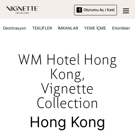
Oturumu Aç / Katıl
Destinasyon
TEKLİFLER
İMKANLAR
YEME İÇME
Etkinlikler
WM Hotel Hong
Kong
,
Vignette
Collection
Hong Kong