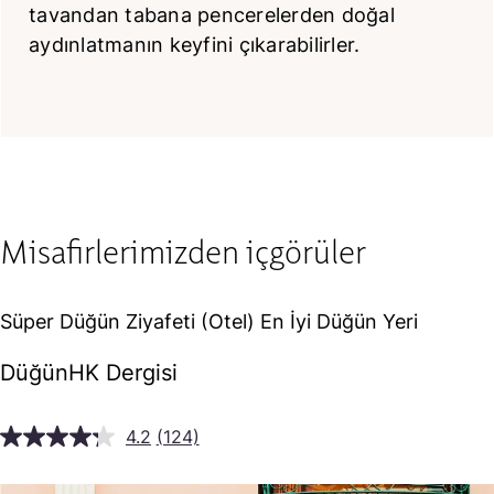
tavandan tabana pencerelerden doğal
aydınlatmanın keyfini çıkarabilirler.
Misafirlerimizden içgörüler
Süper Düğün Ziyafeti (Otel) En İyi Düğün Yeri
DüğünHK Dergisi
4.2
(124)
124
Yorumu
Oku.