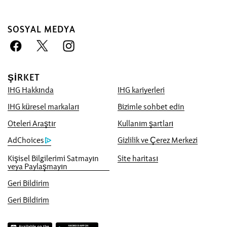
SOSYAL MEDYA
ŞIRKET
IHG Hakkında
IHG kariyerleri
Bizimle Rezervasyon Avantajı
IHG küresel markaları
Bizimle sohbet edin
En İyi Fiyat Garantisi
Oteleri Araştır
Kullanım şartları
Size online olarak mevcut en düşük fiyatı
AdChoices
Gizlilik ve Çerez Merkezi
vaat ediyoruz, aksi takdirde buna uygun
Kişisel Bilgilerimi Satmayın
Site haritası
olarak size en fazla 40,000puan olmak
veya Paylaşmayın
üzere beş kat daha fazla IHG® One Rewards
Geri Bildirim
puanı vereceğiz.
Geri Bildirim
Online Rezervasyon Garantisi
Odanız garantili.