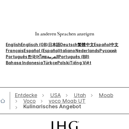
In anderen Sprachen anzeigen
English
Englisch (GB)
日本語
Deutsch
繁體中文
Español
中文
Français
Español (España)
Italiano
Nederlands
Русский
Português
한국어
ไทย
العربية
Português (BR)
Bahasa Indonesia
Türkçe
Polski
Tiếng Việt
Entdecke
USA
Utah
Moab
Voco
voco Moab UT
Kulinarisches Angebot