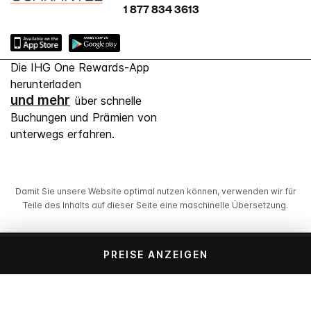
1 877 834 3613
Die IHG One Rewards-App
herunterladen
und mehr
über schnelle
Buchungen und Prämien von
unterwegs erfahren.
Damit Sie unsere Website optimal nutzen können, verwenden wir für
Teile des Inhalts auf dieser Seite eine maschinelle Übersetzung.
© 2026 IHG. Alle Rechte vorbehalten. Die meisten
PREISE ANZEIGEN
Hotels befinden sich im Einzelbesitz und werden
unabhängig voneinander geführt.