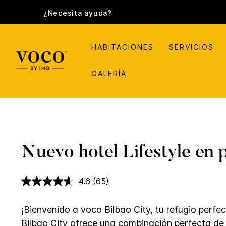
¿Necesita ayuda?
HABITACIONES
SERVICIOS
GALERÍA
Nuevo hotel Lifestyle en 
4.6
(65)
Lea
65
reseñas.
Enlace
¡Bienvenido a voco Bilbao City, tu refugio perfec
en
Bilbao City ofrece una combinación perfecta de
la