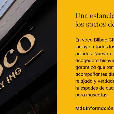
Una estancia
los socios de
En voco Bilbao Ci
incluye a todos lo
peludos. Nuestro 
acogedora bienve
garantiza que ta
acompañantes dis
relajada y verdad
huéspedes de cuat
para mascotas.
Más información