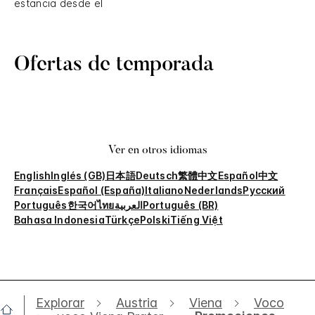
estancia desde el
Ofertas de temporada
Ver en otros idiomas
English
Inglés (GB)
日本語
Deutsch
繁體中文
Español
中文
Français
Español (España)
Italiano
Nederlands
Русский
Português
한국어
ไทย
العربية
Português (BR)
Bahasa Indonesia
Türkçe
Polski
Tiếng Việt
Explorar
Austria
Viena
Voco