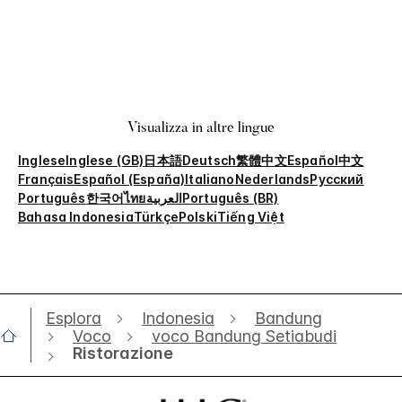
Visualizza in altre lingue
Inglese
Inglese (GB)
日本語
Deutsch
繁體中文
Español
中文
Français
Español (España)
Italiano
Nederlands
Русский
Português
한국어
ไทย
العربية
Português (BR)
Bahasa Indonesia
Türkçe
Polski
Tiếng Việt
Esplora
Indonesia
Bandung
Voco
voco Bandung Setiabudi
Ristorazione